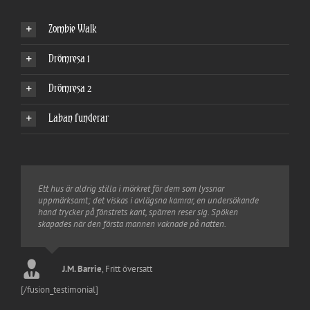
Zombie Walk
Drömresa 1
Drömresa 2
Laban funderar
Ett hus är aldrig stilla i mörkret för dem som lyssnar
uppmärksamt; det viskas i avlägsna kamrar, en undersökande
hand trycker på fönstrets kant, spärren reser sig. Spöken
skapades när den första mannen vaknade på natten.
Tim Burton
Shakespeare
Tim Burton
Hamlet
Joel Benton
Shakespeare
Fritt översatt
Macbeth
William Motherwell
Jack Skellington
Nightmare Before Christmas
Fritt översatt
J.M. Barrie
,
Fritt översatt
Kim Elizabeth
[/fusion_testimonial]