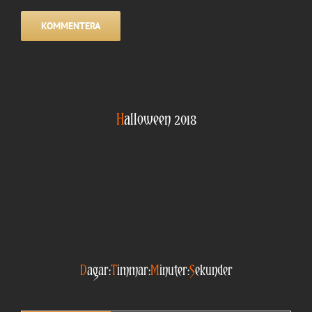
H
alloween 2018
D
agar:
T
immar:
M
inuter:
S
ekunder