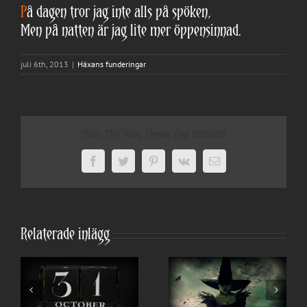
P
å dagen tror jag inte alls på spöken,
Men på natten är jag lite mer öppensinnad.
juli 6th, 2013
|
Häxans funderingar
Share This Story, Choose Your Platform!
Facebook
Twitter
Pinterest
Vk
E-
post
Relaterade inlägg