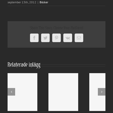
september 13th, 2012
|
Böcker
Share This Story, Choose Your Platform!
Facebook
Twitter
Pinterest
Vk
E-
post
Relaterade inlägg