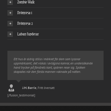
Zombie Walk
Drömresa 1
Drömresa 2
Laban funderar
Ett hus är aldrig stilla i mörkret för dem som lyssnar
uppmärksamt; det viskas i avlägsna kamrar, en undersökande
hand trycker på fönstrets kant, spärren reser sig. Spöken
skapades när den första mannen vaknade på natten.
Tim Burton
Shakespeare
Tim Burton
Hamlet
Joel Benton
Shakespeare
Fritt översatt
Macbeth
William Motherwell
Jack Skellington
Nightmare Before Christmas
Fritt översatt
J.M. Barrie
,
Fritt översatt
Kim Elizabeth
[/fusion_testimonial]