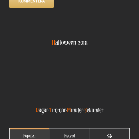
H
alloween 2018
D
agar:
T
immar:
M
inuter:
S
ekunder
Comments
Popular
Recent