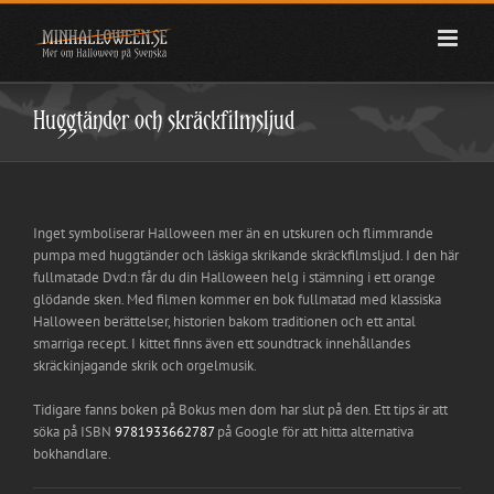
Fortsätt
till
innehållet
Huggtänder och skräckfilmsljud
Inget symboliserar Halloween mer än en utskuren och flimmrande
pumpa med huggtänder och läskiga skrikande skräckfilmsljud. I den här
fullmatade Dvd:n får du din Halloween helg i stämning i ett orange
glödande sken. Med filmen kommer en bok fullmatad med klassiska
Halloween berättelser, historien bakom traditionen och ett antal
smarriga recept. I kittet finns även ett soundtrack innehållandes
skräckinjagande skrik och orgelmusik.
Tidigare fanns boken på Bokus men dom har slut på den. Ett tips är att
söka på ISBN
9781933662787
på Google för att hitta alternativa
bokhandlare.