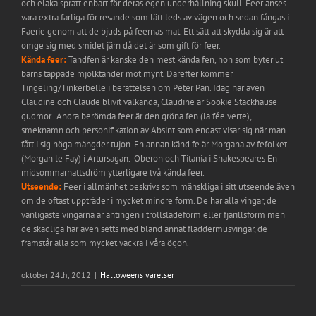
och elaka spratt enbart för deras egen underhållning skull. Feer anses
vara extra farliga för resande som lätt leds av vägen och sedan fångas i
Faerie genom att de bjuds på feernas mat. Ett sätt att skydda sig är att
omge sig med smidet järn då det är som gift för feer.
Kända feer:
Tandfen är kanske den mest kända fen, hon som byter ut
barns tappade mjölktänder mot mynt. Därefter kommer
Tingeling/Tinkerbelle i berättelsen om Peter Pan. Idag har även
Claudine och Claude blivit välkända, Claudine är Sookie Stackhause
gudmor. Andra berömda feer är den gröna fen (la fée verte),
smeknamn och personifikation av Absint som endast visar sig när man
fått i sig höga mängder tujon. En annan känd fe är Morgana av fefolket
(Morgan le Fay) i Artursagan. Oberon och Titania i Shakespeares En
midsommarnattsdröm ytterligare två kända feer.
Utseende:
Feer i allmänhet beskrivs som mänskliga i sitt utseende även
om de oftast uppträder i mycket mindre form. De har alla vingar, de
vanligaste vingarna är antingen i trollslädeform eller fjärillsform men
de skadliga har även setts med bland annat fladdermusvingar, de
framstår alla som mycket vackra i våra ögon.
oktober 24th, 2012
|
Halloweens varelser