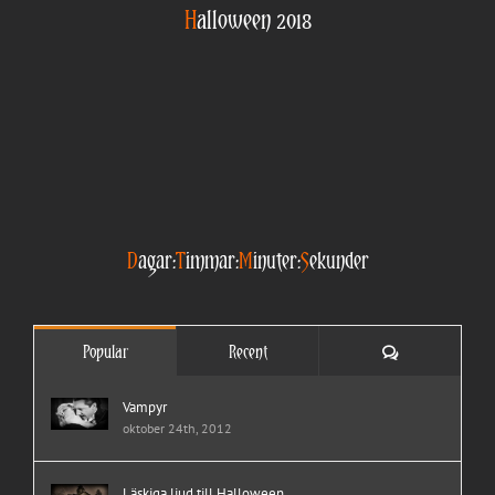
H
alloween 2018
D
agar:
T
immar:
M
inuter:
S
ekunder
Comments
Popular
Recent
Vampyr
oktober 24th, 2012
Läskiga ljud till Halloween