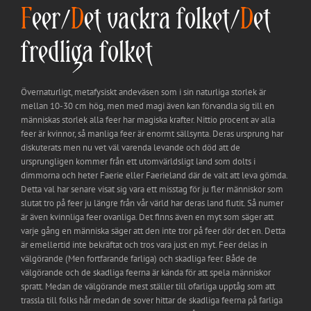
F
eer/
D
et vackra folket/
D
et
fredliga folket
Övernaturligt, metafysiskt andeväsen som i sin naturliga storlek är
mellan 10-30 cm hög, men med magi även kan förvandla sig till en
människas storlek alla feer har magiska krafter. Nittio procent av alla
feer är kvinnor, så manliga feer är enormt sällsynta. Deras ursprung har
diskuterats men nu vet väl varenda levande och död att de
ursprungligen kommer från ett utomvärldsligt land som dolts i
dimmorna och heter Faerie eller Faerieland där de valt att leva gömda.
Detta val har senare visat sig vara ett misstag för ju fler människor som
slutat tro på feer ju längre från vår värld har deras land flutit. Så numer
är även kvinnliga feer ovanliga. Det finns även en myt som säger att
varje gång en människa säger att den inte tror på feer dör det en. Detta
är emellertid inte bekräftat och tros vara just en myt. Feer delas in
välgörande (Men fortfarande farliga) och skadliga feer. Både de
välgörande och de skadliga feerna är kända för att spela människor
spratt. Medan de välgörande mest ställer till ofarliga upptåg som att
trassla till folks hår medan de sover hittar de skadliga feerna på farliga