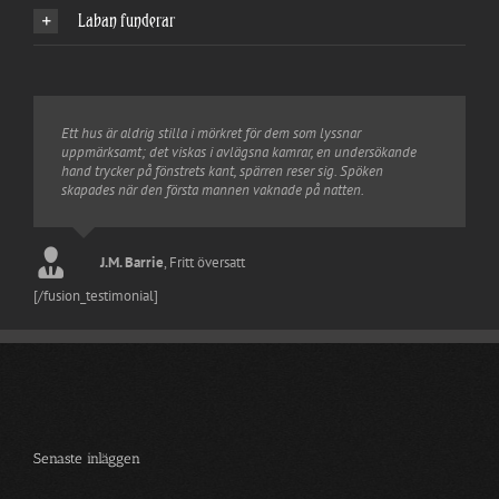
Laban funderar
Ett hus är aldrig stilla i mörkret för dem som lyssnar
uppmärksamt; det viskas i avlägsna kamrar, en undersökande
hand trycker på fönstrets kant, spärren reser sig. Spöken
skapades när den första mannen vaknade på natten.
Tim Burton
Shakespeare
Tim Burton
Hamlet
Joel Benton
Shakespeare
Fritt översatt
Macbeth
William Motherwell
Jack Skellington
Nightmare Before Christmas
Fritt översatt
J.M. Barrie
,
Fritt översatt
Kim Elizabeth
[/fusion_testimonial]
Senaste inläggen