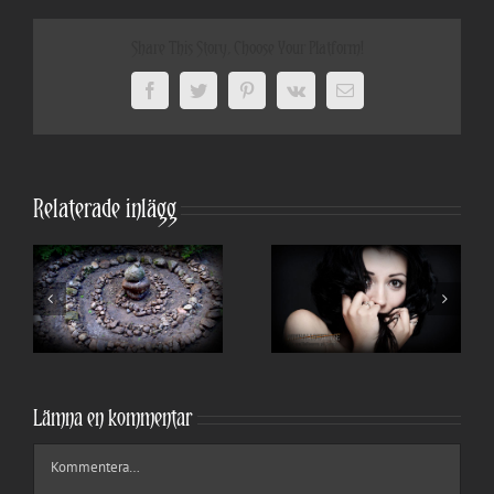
Share This Story, Choose Your Platform!
Facebook
Twitter
Pinterest
Vk
E-
post
Relaterade inlägg
Lämna en kommentar
Kommentar